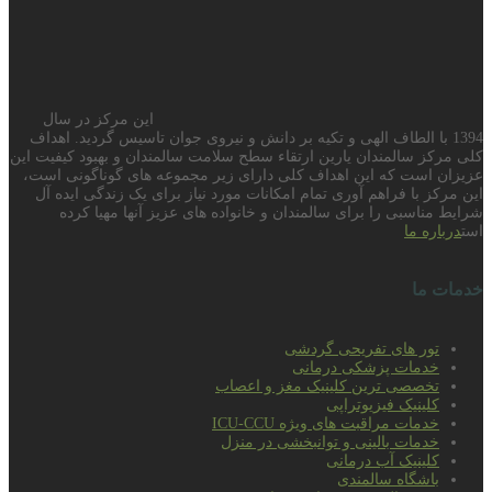
این مرکز در سال
1394 با الطاف الهی و تکیه بر دانش و نیروی جوان تاسیس گردید. اهداف
کلی مرکز سالمندان یارین ارتقاء سطح سلامت سالمندان و بهبود کیفیت این
عزیزان است که این اهداف کلی دارای زیر مجموعه های گوناگونی است،
این مرکز با فراهم آوری تمام امکانات مورد نیاز برای یک زندگی ایده آل
شرایط مناسبی را برای سالمندان و خانواده های عزیز آنها مهیا کرده
است
درباره ما
خدمات ما
تور های تفریحی گردشی
خدمات پزشکی درمانی
تخصصی ترین کلینیک مغز و اعصاب
کلینیک فیزیوتراپی
خدمات مراقبت های ویژه ICU-CCU
خدمات بالینی و توانبخشی در منزل
کلینیک آب درمانی
باشگاه سالمندی