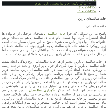
مرکز نگهداری و توانبخشی یارین هوم
021-22561956
021-22561957
خانه سالمندان یارین
خانه سالمندان
پاسخ به این سوالی که چرا
خانه سالمندان
همچنان درخیلی از خانواده ها
ایجاد اضطراب کرده وبا شنیدن نام خانه ی سالمندان هم سالمندان و هم
خانواده های آنها دچار یاس می شوند پاسخ به این سوال بسیار ساده است
زیرا رویکرد گذشته خانه های سالمندان به طوری بوده که سالمند فقط در
آنها به صورت شبانه روزی اقامت داشته و انتظار مرگ را می کشیده ، اما
در حال حاضر در خانه سالمندان یارین این رویکرد کاملا از بین رفته است.
در خانه سالمندان یارین بیشتر از هر خانه سالمندانی روح زندگی ایجاد شده،
خانه سالمندان یارین با بهره گیری از جوانان پر انرژی و نخبه در همه زمینه
ها رویکرد جدیدی ایجاد کرده است در خانه سالمندان یارین سالمند عزیز
شما از صبح تا هنگام خواب برنامه مدون برای زندگی دارد و در خانه
سالمندان یارین زندگی در دوره سالمندی فاقد حس انتظار مرگ است . خانه
سالمندان یارین در حیطه توانبخشی با استخدام فیزیوتراپ و کار درمان در
تمام روزهای هفته و حتی روزهای تعطیل هیچ زمانی را برای توانبخشی از
دست نمیدهد این ادعا که مرکز
نگهداری سالمندان
یارین بهترین تیم
توانبخشی در میان مراکز سالمندان دارد جوابی جزء ساعتهای طولانی حضور
تیم توانبخشی در خانه سالمندان یارین ندارد . خانه سالمندان یارین بزرگترین
بنای سالمندی کشور است که با حیاطی مشجر و زیبا تمام امکانات رفاهی
برای سالمندان عزیز فراهم می اورد در خانه سالمندان یارین هیچ هزینه