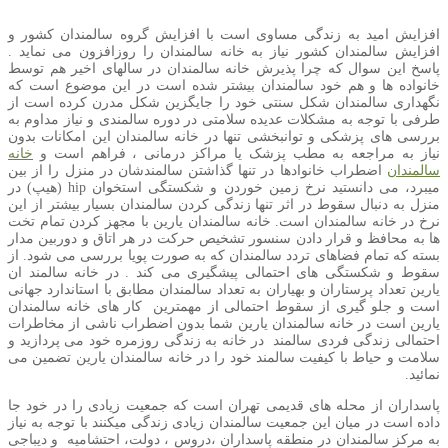
افزایش امید به زندگی مساوی است با افزایش گروه سالمندان کشور و
افزایش سالمندان کشور نیاز به خانه سالمندان را روزافزون می نماید .
پاسخ این سوال که چرا پذیرش خانه سالمندان در سالهای اخیر هم توسط
خانواده ها و هم خود سالمندان بیشتر شده است در این موضوع است که
نگهداری سالمندان شکل سنتی خود را جایگزین شکل مدرن کرده است از
طرفی با توجه به مشکلات عدیده سلامتی در دوره سالمندی و نیاز مداوم به
بررسی های پزشکی و توانبخشی تنها در خانه سالمندان این امکانات بدون
نیاز به مراجعه به مطب پزشک یا مراکز درمانی ، فراهم است و
خانه
سالمندان
اضطراب خانوادها در تنها گذاشتن سالمندشان در منزل را از بین
میبرد، می دانستید نرخ زمین خوردن و شکستگی استخوان hip (هیپ) در
منزل به دنبال سقوط در اثر تنها زندگی کردن سالمندان بسیار بیشتر از این
نرخ در خانه سالمندان است. خانه سالمندان یارین با مجهز کردن تمام تخت
ها به محافظ و قرار دادن سنسور تشخیص حرکت در هر اتاق و دوربین مدار
بسته که تمام فضاهای تردد سالمندان که به صورت پویا بررسی می شود. از
سقوط و شکستگی های احتمالی پیشگیری می کند . در خانه سالمند ان
یارین تعداد پرستاران و بهیاران به تعداد سالمندان مطابق با استاندارد جهانی
است و جلو گیری از سقوط احتمالی از مهمترین کار های خانه سالمندان
یارین است در خانه سالمندان یارین شما بدون اضطراب ناشی از مخاطرات
احتمالی زندگی فردی سالمند در خانه به زندگی روزمره خود می پردازید و
سلامت و حیاط با کیفیت سالمند خود را در خانه سالمندان یارین تضمین می
نمائید.
پاسداران از محله های قدیمی تهران است که جمعیت زیادی را در خود جا
داده است در میان این جمعیت سالمندان زیادی زندگی میکنند با توجه به نیاز
به مرکز سالمندان در منطقه پاسداران ،دروس ، دولت، احتشامیه و دیباجی