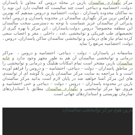
مرکز
نگهداری سالمندان
یارین در محله دروس که مجاور با پاسداران
،دولت، احتشامیه و دیباجی است چند سالیست که فعالیت دارد این نوید را
به ساکنان محدوده پاسداران ، دولت، احتشامیه و دروس میدهیم که بهترین
و لوکس ترین مرکز نگهداری سالمندان در محدوده پاسدارن و دروس آماده
پذیرائی از سالمندان عزیز شماست با توجه به دسترسی سخت سالمندان
این منطقه مخصوصا” دروس ،دولت،پاسداران ، این مرکز با بهره گیری از
تخصصهای طب فیزیکی و توانبخشی ،غدد ، داخلی ، مغز و اعصاب سعی
کرده تمام نیاز های درمانی و توانبخشی سالمندان ساکن پاسداران، دروس ،
دولت، احتشامیه مرتفع را نماید .
متاسفانه در پاسداران – دولت – دیباجی- احتشامیه و دروس ، مراکز
درمانی و توانبخشی سالمندان آن هم به طور مجهز وجود ندارد و
خانه
سالمندان
یارین مفتخر است تمام امکانات هتلینگ و درمانی و توانبخشی را
در مناطق پاسداران – دولت – دیباجی- احتشامیه – و دروس را فراهم آورده
است و با مراجعه به سایت مرکز سالمندان یارین با گوشه ای از توانمندی
های این مرکز آشنا خواهید شد در پایان لازم است بدانید مرکز سالمندان
یارین در محدوده پاسداران – دروس – دولت – دیباجی و حتی احتشامیه و
هروی تنها مرکز توانبخشی و
نگهداری سالمندان
مطابق با استانداردهای
سازمان بهزیستی و استانداردهای جهانی است.
یارین هوم مرکز توانبخشی سالمندان