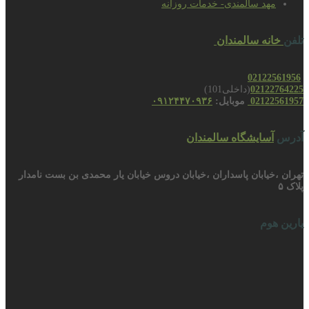
مهد سالمندی- خدمات روزانه
تلفن
خانه سالمندان
02122561956
02122764225
(داخلی101)
02122561957
موبایل:
۰۹۱۲۴۴۷۰۹۳۶
آدرس
آسایشگاه سالمندان
تهران ،خیابان پاسداران ،خیابان دروس خیابان یار محمدی بن بست نامدار
پلاک ۵
یارین هوم