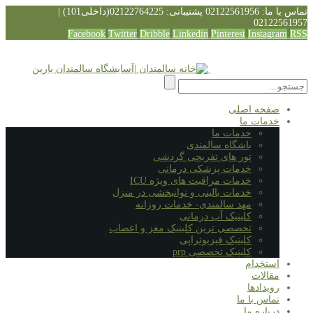
تماس با ما: 02122561956
پشتیبانی: 02122764225(داخلی101) |
02122561957
Facebook
Twitter
Dribble
Linkedin
Pinterest
Instagram
RSS
صفحه اصلی
خدمات ما
خدمات ما
باشگاه سالمندی
تور های تفریحی گردشی
خدمات پزشکی درمانی
خدمات مراقبت های ویژه ICU
خدمات بالینی و توانبخشی در منزل
مهد سالمندی- خدمات روزانه
کلینیک آب درمانی
تخصصی ترین کلینیک مغز و اعصاب
کلینیک فیزیوتراپی
کلینیک تخصصی prp
استخدام
مقالات
رویدادها
تماس با ما
درباره ما