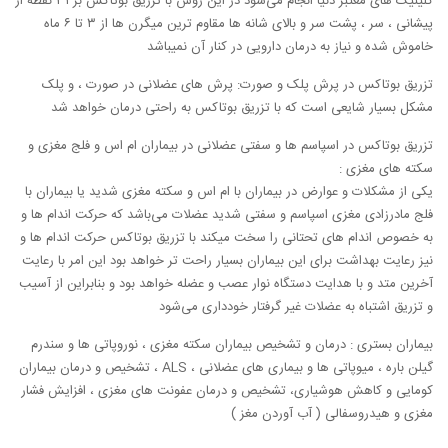
کلینیک های معتبر دنیا انجام می‌شود در این روش با تزریق بوتاکس بر ۳۱ نقطه از
پیشانی ، سر ، پشت سر و بالای شانه ها مقاوم ترین میگرن ها از ۳ تا ۶ ماه
خاموش شده و نیاز به درمان دارویی در کنار آن نمیباشد
تزریق بوتاکس در پرش پلک و صورت: پرش های عضلانی در صورت ، و پلک
مشکل بسیار شایعی است که با تزریق بوتاکس به راحتی درمان خواهد شد
تزریق بوتاکس در اسپاسم ها و سفتی عضلانی در بیماران ام اس و فلج مغزی ‌و
سکته های مغزی :
یکی از مشکلات و عوارض در بیماران با ام اس و سکته مغزی شدید یا بیماران با
فلج مادرزادی مغزی اسپاسم و سفتی شدید عضلات می‌باشد که حرکت اندام ها و
به خصوص اندام های تحتانی را سخت میکند با تزریق بوتاکس حرکت اندام ها و
نیز رعایت بهداشت برای این بیماران بسیار راحت تر خواهد بود این امر با رعایت
آخرین متد و با هدایت دستگاه نوار عصب و عضله خواهد بود و بنابراین از آسیب
و تزریق اشتباه به عضلات غیر گرفتار خودداری می‌شود
بیماران بستری : درمان و تشخیص بیماران سکته مغزی ، نوروپاتی ها و سندرم
گیلن باره ، میوپاتی ها و بیماری های عضلانی ، ALS ، تشخیص و درمان بیماران
کومایی و کاهش هوشیاری، تشخیص و درمان عفونت های مغزی ، افزایش فشار
مغزی و هیدروسفالی ( آب آوردن مغز )