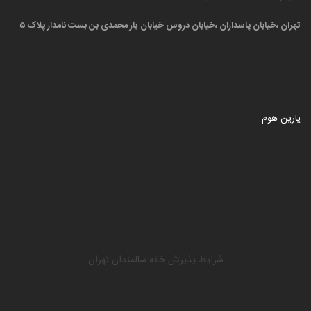
تهران ،خیابان پاسداران ،خیابان دروس خیابان یار محمدی بن بست نامدار پلاک ۵
یارین هوم
شرایط پذیرش خانه سالمندان تهران