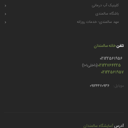
کلینیک آب درمانی
باشگاه سالمندی
مهد سالمندی- خدمات روزانه
تلفن
خانه سالمندان
02122561956
02122764225
(داخلی101)
02122561957
موبایل:
۰۹۱۲۴۴۷۰۹۳۶
آدرس
آسایشگاه سالمندان