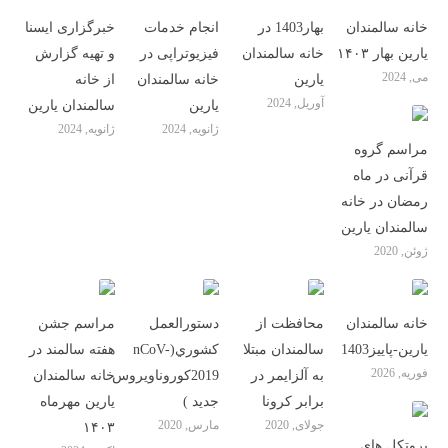
خانه سالمندان
بهار1403 در
انجام خدمات
خبرگزاری ایسنا
یارین بهار ۱۴۰۳
خانه سالمندان
فیزیوتراپی در
و تهیه گزارش
می, 2024
یارین
خانه سالمندان
از خانه
آوریل, 2024
یارین
سالمندان یارین
ژانویه, 2024
ژانویه, 2024
مراسم گروه
قرآنی در ماه
رمضان در خانه
سالمندان یارین
ژوئن, 2020
خانه سالمندان
محافظت از
دستورالعمل
مراسم جشن
یارین-پاییز1403
سالمندان مبتلا
كشوري(nCoV-
هفته سالمند در
فوریه, 2026
به آلزایمر در
2019كوروناويروس
خانه سالمندان
برابر کرونا
جديد )
یارین مهرماه
جولای, 2020
مارس, 2020
۱۴۰۳
پروتکل های