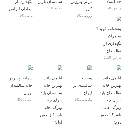
ﭼﻪ ﮐﻨﯿﻢ؟
برابر ویروس
سالمندان یارین
نگهداری از
مارس, 2020
فوریه, 2019
کرونا
بیماران ام اس
ژوئن, 2020
می, 2019
بخشنامه کوید 1
به مراکز
نگهداری از
سالمندان
مارس, 2020
آیا می دانید
وضعیت
آیا می دانید
شرایط پذیرش
بهترین خانه
سالمندی در
بهترین خانه
خانه سالمندان
سالمندان باید
ایران
سالمندان باید
تهران
مارس, 2022
ژوئن, 2026
دارای چه
دارای چه
ویژگی هایی
ویژگی هایی
باشد؟ ( بخش
باشد؟ ( بخش
دوم)
اول)