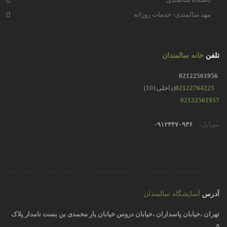
مهد سالمندی- خدمات روزانه
تلفن
خانه سالمندان
02122561956
02122764225
(داخلی101)
02122561957
موبایل:
۰۹۱۲۴۴۷۰۹۳۶
آدرس
آسایشگاه سالمندان
تهران ،خیابان پاسداران ،خیابان دروس خیابان یار محمدی بن بست نامدار پلاک
۵