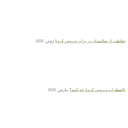
حفاظت از سالمندان در برابر ویروس کرونا
ژوئن, 2020
بااﺿﻄﺮاب وﯾﺮوس کرونا ﭼﻪ ﮐﻨﯿﻢ؟
مارس, 2020