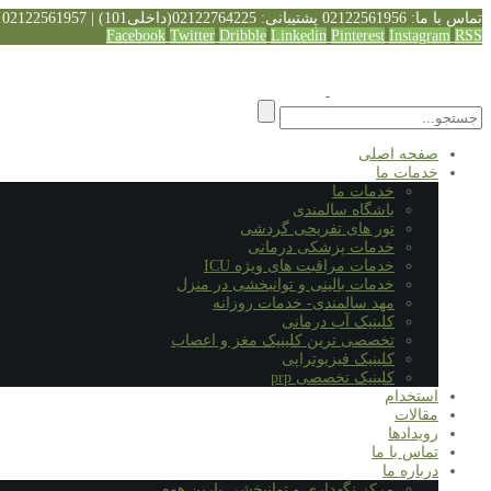
تماس با ما: 02122561956
پشتیبانی: 02122764225(داخلی101) | 02122561957
Facebook
Twitter
Dribble
Linkedin
Pinterest
Instagram
RSS
صفحه اصلی
خدمات ما
خدمات ما
باشگاه سالمندی
تور های تفریحی گردشی
خدمات پزشکی درمانی
خدمات مراقبت های ویژه ICU
خدمات بالینی و توانبخشی در منزل
مهد سالمندی- خدمات روزانه
کلینیک آب درمانی
تخصصی ترین کلینیک مغز و اعصاب
کلینیک فیزیوتراپی
کلینیک تخصصی prp
استخدام
مقالات
رویدادها
تماس با ما
درباره ما
مرکز نگهداری و توانبخشی یارین هوم