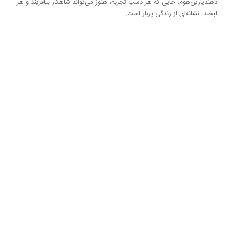
دهند
یارین‌هوم؛ جایی که هر دستِ تجربه، هنوز می‌تواند شاهکار بیافریند و هر
لبخند، نشانه‌ای از زندگی پربار است.