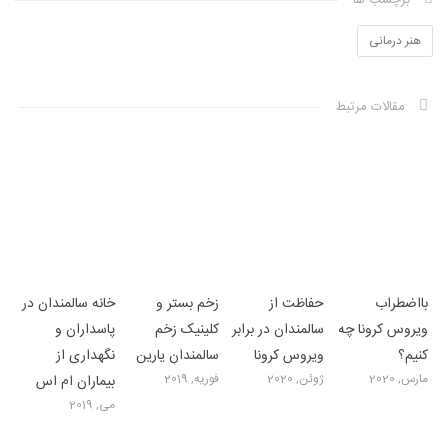
برچسب ها
هنر درمانی
مقالات مرتبط
بااﺿﻄﺮاب
حفاظت از
زخم بستر و
خانه سالمندان در
وﯾﺮوس کرونا ﭼﻪ
سالمندان در برابر
کلینیک زخم
پاسداران و
ﮐﻨﯿﻢ؟
ویروس کرونا
سالمندان یارین
نگهداری از
مارس, 2020
ژوئن, 2020
فوریه, 2019
بیماران ام اس
می, 2019