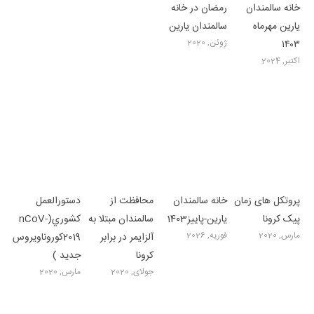
خانه سالمندان
رمضان در خانه
یارین مهرماه
سالمندان یارین
ژوئن, 2020
۱۴۰۳
اکتبر, 2024
پروتکل های زمان
خانه سالمندان
محافظت از
دستورالعمل
پیک کرونا
یارین-پاییز1403
سالمندان مبتلا به
كشوري(nCoV-
مارس, 2020
فوریه, 2026
آلزایمر در برابر
2019كوروناويروس
کرونا
جديد )
جولای, 2020
مارس, 2020