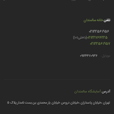
تلفن
خانه سالمندان
02122561956
02122764225
(داخلی101)
02122561957
موبایل:
۰۹۱۲۴۴۷۰۹۳۶
آدرس
آسایشگاه سالمندان
تهران ،خیابان پاسداران ،خیابان دروس خیابان یار محمدی بن بست نامدار پلاک ۵